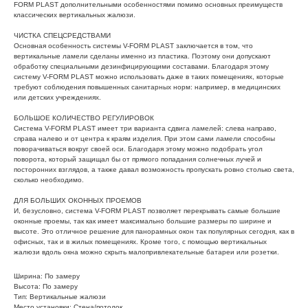
FORM PLAST дополнительными особенностями помимо основных преимуществ
классических вертикальных жалюзи.
ЧИСТКА СПЕЦСРЕДСТВАМИ
Основная особенность системы V-FORM PLAST заключается в том, что
вертикальные ламели сделаны именно из пластика. Поэтому они допускают
обработку специальными дезинфицирующими составами. Благодаря этому
систему V-FORM PLAST можно использовать даже в таких помещениях, которые
требуют соблюдения повышенных санитарных норм: например, в медицинских
или детских учреждениях.
БОЛЬШОЕ КОЛИЧЕСТВО РЕГУЛИРОВОК
Система V-FORM PLAST имеет три варианта сдвига ламелей: слева направо,
справа налево и от центра к краям изделия. При этом сами ламели способны
поворачиваться вокруг своей оси. Благодаря этому можно подобрать угол
поворота, который защищал бы от прямого попадания солнечных лучей и
посторонних взглядов, а также давал возможность пропускать ровно столько света,
сколько необходимо.
ДЛЯ БОЛЬШИХ ОКОННЫХ ПРОЕМОВ
И, безусловно, система V-FORM PLAST позволяет перекрывать самые большие
оконные проемы, так как имеет максимально большие размеры по ширине и
высоте. Это отличное решение для панорамных окон так популярных сегодня, как в
офисных, так и в жилых помещениях. Кроме того, с помощью вертикальных
жалюзи вдоль окна можно скрыть малопривлекательные батареи или розетки.
Ширина: По замеру
Высота: По замеру
Тип: Вертикальные жалюзи
Место установки: Стена/потолок