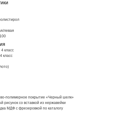
ТИКИ
полистирол
я
ая/левая
100
ЦИЯ
 4 класс
4 класс
лото)
ово-полимерное покрытие «Черный шелк»
 рисунок со вставкой из нержавейки
дка МДФ с фрезеровкой по каталогу