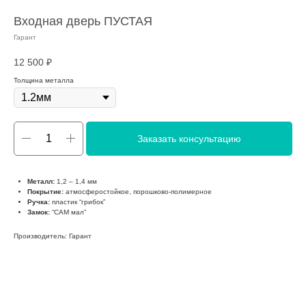
Входная дверь ПУСТАЯ
Гарант
12 500
₽
Толщина металла
Заказать консультацию
Металл:
1,2 – 1,4 мм
Покрытие:
атмосферостойкое, порошково-полимерное
Ручка:
пластик “грибок”
Замок:
“САМ мал”
Производитель: Гарант