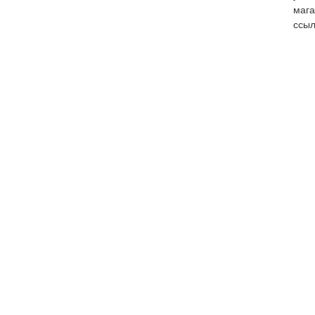
мага
ссыл