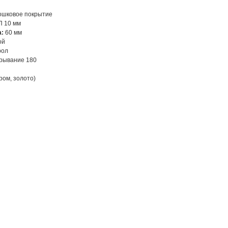
ошковое покрытие
 10 мм
а:
60 мм
ой
рол
крывание 180
ром, золото)