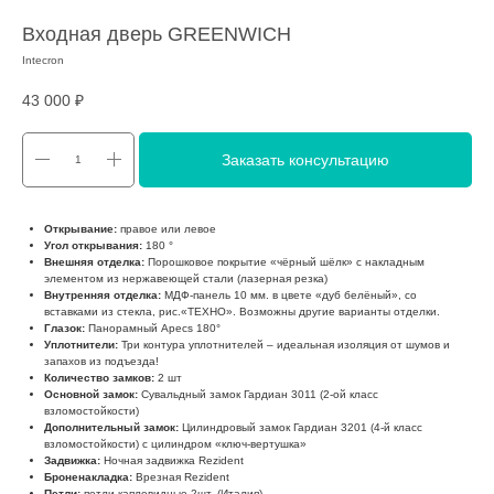
Входная дверь GREENWICH
Intecron
43 000
₽
Заказать консультацию
Открывание:
правое или левое
Угол открывания:
180 °
Внешняя отделка:
Порошковое покрытие «чёрный шёлк» с накладным
элементом из нержавеющей стали (лазерная резка)
Внутренняя отделка:
МДФ-панель 10 мм. в цвете «дуб белёный», со
вставками из стекла, рис.«ТЕХНО». Возможны другие варианты отделки.
Глазок:
Панорамный Apecs 180°
Уплотнители:
Три контура уплотнителей – идеальная изоляция от шумов и
запахов из подъезда!
Количество замков:
2 шт
Основной замок:
Сувальдный замок Гардиан 3011 (2-ой класс
взломостойкости)
Дополнительный замок:
Цилиндровый замок Гардиан 3201 (4-й класс
взломостойкости) с цилиндром «ключ-вертушка»
Задвижка:
Ночная задвижка Rezident
Броненакладка:
Врезная Rezident
Петли:
петли каплевидные 2шт. (Италия)