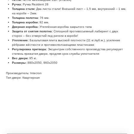
Ручка:
Ручка Rezident 28
Толщина стали:
Два листа стали! Внешний лист – 1,5 мм, внутренний – 1 мм,
на коробе – 2мм.
Толщина полотна:
76 мм.
Толщина коробки:
92 мм.
Дверная коробка:
Утеплённая коробка закрытого типа
Защита от снятия полотна:
Сплошной противосьемный лабиринт с двух
сторон – без отверстий под ригели в коробе!
Утепление:
Базальтовая плита высокой плотности (11 кг./куб.м.), усиление
рёбрами жёсткости и противосползающими пластинами
Регулировка притвора:
Эксцентрик собственного производства регулирует
степень прижатия двери, продляя срок службы уплотнителя
Вес двери:
95 кг.
Размеры:
880х2050, 960х2050
Производитель: Intecron
Тип двери: Квартирная