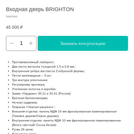
Входная дверь BRIGHTON
Intecron
45 000
₽
Заказать консультацию
Противовзломный лабиринт;
Два листа металла толщиной 1,5 и 0,8 мм;
Внутренние ребра жесткости Z-образной формы;
Петли каплевидные – З шт;
Три контура уплотнения;
Регулировка притвора;
Утепление полотна и коробки;
Замки «Гардиан» 30.11 и 32.01 (Россия);
Врезная броненакладка;
Ночная задвижка;
Покраска «Черная шагрень» ;
Внешняя отделка: панель МДФ 10 мм фрезерованная ламинированная
(Тиковое дерево/Серое дерево);
Внутренняя отделка: панель МДФ 10 мм фрезерованная ламинированная
(Венге светлый/ Сосна белая);
Ручка 26 хром;
Фурнитура хром;