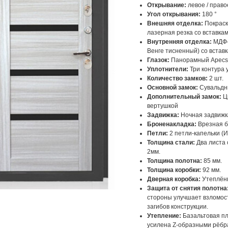
Открывание:
левое / право
Угол открывания:
180 °
Внешняя отделка:
Покраск
лазерная резка со вставка
Внутренняя отделка:
МДФ-
Венге тисненный) со вставк
Глазок:
Панорамный Apecs
Уплотнители:
Три контура 
Количество замков:
2 шт.
Основной замок:
Сувальдны
Дополнительный замок:
Ци
вертушкой
Задвижка:
Ночная задвижк
Броненакладка:
Врезная б
Петли:
2 петли-капельки (
Толщина стали:
Два листа 
2мм.
Толщина полотна:
85 мм.
Толщина коробки:
92 мм.
Дверная коробка:
Утеплённ
Защита от снятия полотна
стороны улучшает взломост
загибов конструкции.
Утепление:
Базальтовая пли
усилена Z-образными рёбр