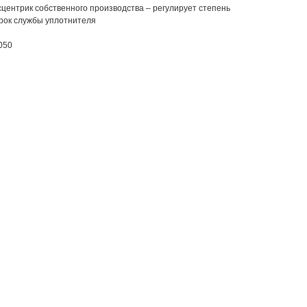
центрик собственного производства – регулирует степень
срок службы уплотнителя
050