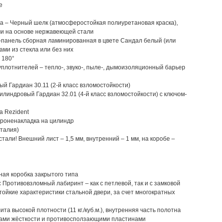
е
а – Черный шелк (атмосферостойкая полиуретановая краска),
ми на основе нержавеющей стали
панель сборная ламинированная в цвете Сандал белый (или
ами из стекла или без них
 180°
уплотнителей – тепло-, звуко-, пыле-, дымоизоляционный барьер
й Гардиан 30.11 (2-й класс взломостойкости)
линдровый Гардиан 32.01 (4-й класс взломостойкости) с ключом-
а Rezident
роненакладка на цилиндр
Италия)
стали! Внешний лист – 1,5 мм, внутренний – 1 мм, на коробе –
ая коробка закрытого типа
:
Противовзломный лабиринт – как с петлевой, так и с замковой
ойкие характеристики стальной двери, за счет многократных
та высокой плотности (11 кг./куб.м.), внутренняя часть полотна
ами жёсткости и противосползающими пластинами