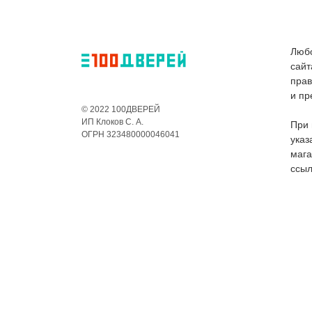
Любо
сайт
пра
и пр
© 2022 100ДВЕРЕЙ
ИП Клоков С. А.
При 
ОГРН 323480000046041
указ
мага
ссыл