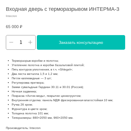
Входная дверь с терморазрывом ИНТЕРМА-3
Intecron
65 000
₽
Заказать консультацию
Терморазрыв коробки и полотна;
Утепление полотна и коробки базальтовой плитой;
Пять контуров уплотнения, в т.ч. «Shlegel»;
Два листа металла 1,5 и 1,2 мм;
Петли каплевидные — 3 шт;
Регулировка притвора;
Замки сувальдные Гардиан 30.11 и 30.01 (Россия);
Ночная задвижка;
Покраска «Антик медь», покрытие цинкогрунтом;
Внутренняя отделка: панель МДФ фрезерованная влагостойкая 10 мм;
Ручка 26 хром;
Фурнитура в цвете хром;
Толщина полотна 101 мм;
Типоразмеры: 880×2050 мм, 960×2050 мм.
Производитель: Intecron