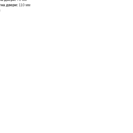
тна двери:
110 мм
м