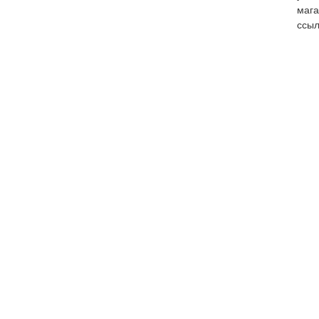
мага
ссыл