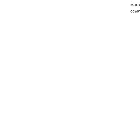
мага
ссыл