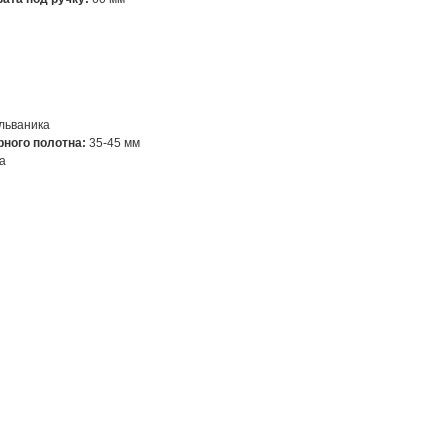
льваника
ного полотна:
35-45 мм
а