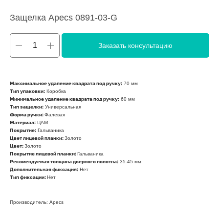
Защелка Apecs 0891-03-G
Заказать консультацию
70 мм
Максимальное удаление квадрата под ручку:
Коробка
Тип упаковки:
60 мм
Минимальное удаление квадрата под ручку:
Универсальная
Тип защелки:
Фалевая
Форма ручки:
ЦАМ
Материал:
Гальваника
Покрытие:
Золото
Цвет лицевой планки:
Золото
Цвет:
Гальваника
Покрытие лицевой планки:
35-45 мм
Рекомендуемая толщина дверного полотна:
Нет
Дополнительная фиксация:
Нет
Тип фиксации:
Производитель: Apecs