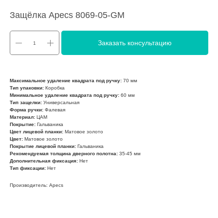
Защёлка Apecs 8069-05-GM
Заказать консультацию
Максимальное удаление квадрата под ручку:
70 мм
Тип упаковки:
Коробка
Минимальное удаление квадрата под ручку:
60 мм
Тип защелки:
Универсальная
Форма ручки:
Фалевая
Материал:
ЦАМ
Покрытие:
Гальваника
Цвет лицевой планки:
Матовое золото
Цвет:
Матовое золото
Покрытие лицевой планки:
Гальваника
Рекомендуемая толщина дверного полотна:
35-45 мм
Дополнительная фиксация:
Нет
Тип фиксации:
Нет
Производитель: Apecs