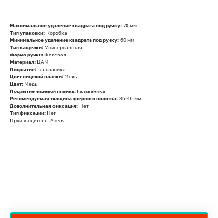
Максимальное удаление квадрата под ручку:
70 мм
Тип упаковки:
Коробка
Минимальное удаление квадрата под ручку:
60 мм
Тип защелки:
Универсальная
Форма ручки:
Фалевая
Материал:
ЦАМ
Покрытие:
Гальваника
Цвет лицевой планки:
Медь
Цвет:
Медь
Покрытие лицевой планки:
Гальваника
Рекомендуемая толщина дверного полотна:
35-45 мм
Дополнительная фиксация:
Нет
Тип фиксации:
Нет
Производитель: Apecs