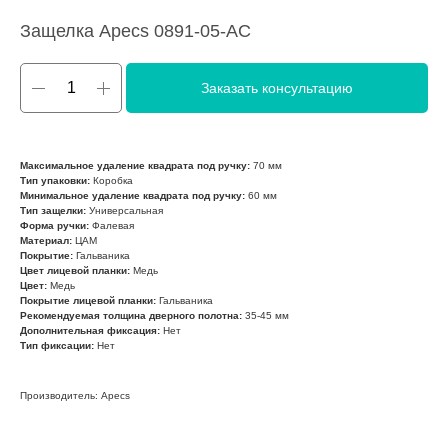
Защелка Apecs 0891-05-АС
Заказать консультацию
Максимальное удаление квадрата под ручку:
70 мм
Тип упаковки:
Коробка
Минимальное удаление квадрата под ручку:
60 мм
Тип защелки:
Универсальная
Форма ручки:
Фалевая
Материал:
ЦАМ
Покрытие:
Гальваника
Цвет лицевой планки:
Медь
Цвет:
Медь
Покрытие лицевой планки:
Гальваника
Рекомендуемая толщина дверного полотна:
35-45 мм
Дополнительная фиксация:
Нет
Тип фиксации:
Нет
Производитель: Apecs