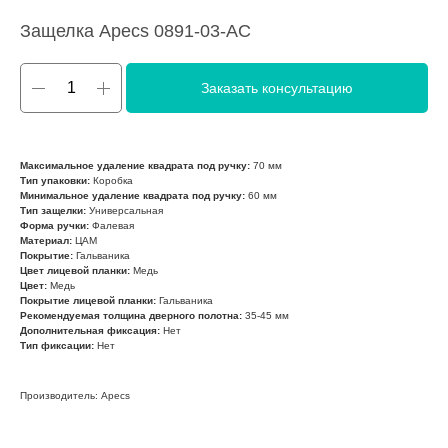
Защелка Apecs 0891-03-АС
Заказать консультацию
Максимальное удаление квадрата под ручку:
70 мм
Тип упаковки:
Коробка
Минимальное удаление квадрата под ручку:
60 мм
Тип защелки:
Универсальная
Форма ручки:
Фалевая
Материал:
ЦАМ
Покрытие:
Гальваника
Цвет лицевой планки:
Медь
Цвет:
Медь
Покрытие лицевой планки:
Гальваника
Рекомендуемая толщина дверного полотна:
35-45 мм
Дополнительная фиксация:
Нет
Тип фиксации:
Нет
Производитель: Apecs