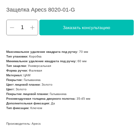
Защелка Apecs 8020-01-G
Заказать консультацию
Максимальное удаление квадрата под ручку:
70 мм
Тип упаковки:
Коробка
Минимальное удаление квадрата под ручку:
60 мм
Тип защелки:
Универсальная
Форма ручки:
Фалевая
Материал:
ЦАМ
Покрытие:
Гальваника
Цвет лицевой планки:
Золото
Цвет:
Золото
Покрытие лицевой планки:
Гальваника
Рекомендуемая толщина дверного полотна:
35-45 мм
Дополнительная фиксация:
Да
Тип фиксации:
Ключом
Производитель: Apecs