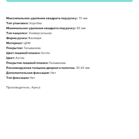
70 мм
Максимальное удаление квадрата под ручку:
Коробка
Тип упаковки:
60 мм
Минимальное удаление квадрата под ручку:
Универсальная
Тип защелки:
Фалевая
Форма ручки:
ЦАМ
Материал:
Гальваника
Покрытие:
Антик
Цвет лицевой планки:
Антик
Цвет:
Гальваника
Покрытие лицевой планки:
35-45 мм
Рекомендуемая толщина дверного полотна:
Нет
Дополнительная фиксация:
Нет
Тип фиксации:
Производитель: Apecs