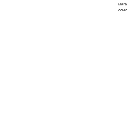
мага
ссыл