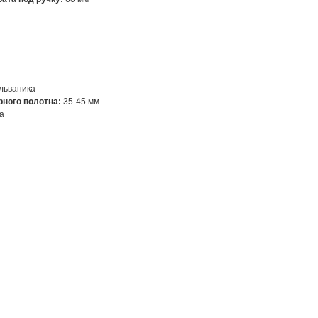
льваника
ного полотна:
35-45 мм
а