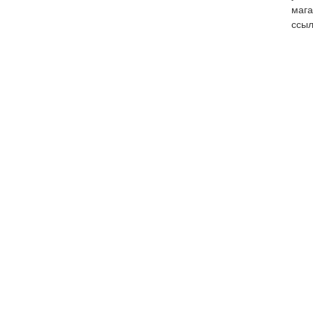
мага
ссыл