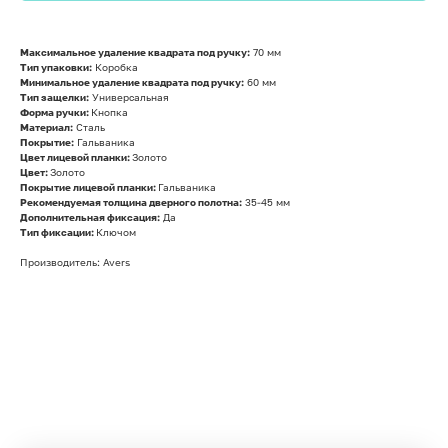
Максимальное удаление квадрата под ручку:
70 мм
Тип упаковки:
Коробка
Минимальное удаление квадрата под ручку:
60 мм
Тип защелки:
Универсальная
Форма ручки:
Кнопка
Материал:
Сталь
Покрытие:
Гальваника
Цвет лицевой планки:
Золото
Цвет:
Золото
Покрытие лицевой планки:
Гальваника
Рекомендуемая толщина дверного полотна:
35-45 мм
Дополнительная фиксация:
Да
Тип фиксации:
Ключом
Производитель: Avers