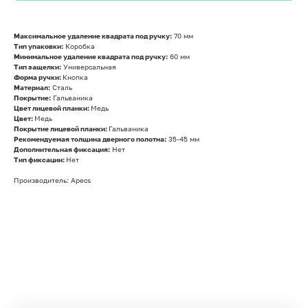
Максимальное удаление квадрата под ручку:
70 мм
Тип упаковки:
Коробка
Минимальное удаление квадрата под ручку:
60 мм
Тип защелки:
Универсальная
Форма ручки:
Кнопка
Материал:
Сталь
Покрытие:
Гальваника
Цвет лицевой планки:
Медь
Цвет:
Медь
Покрытие лицевой планки:
Гальваника
Рекомендуемая толщина дверного полотна:
35-45 мм
Дополнительная фиксация:
Нет
Тип фиксации:
Нет
Производитель: Apecs