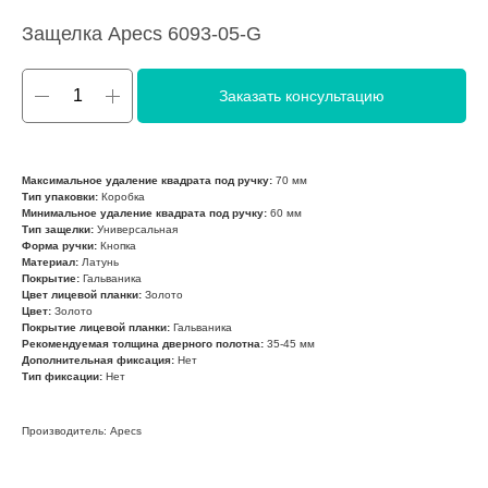
Защелка Apecs 6093-05-G
Заказать консультацию
Максимальное удаление квадрата под ручку:
70 мм
Тип упаковки:
Коробка
Минимальное удаление квадрата под ручку:
60 мм
Тип защелки:
Универсальная
Форма ручки:
Кнопка
Материал:
Латунь
Покрытие:
Гальваника
Цвет лицевой планки:
Золото
Цвет:
Золото
Покрытие лицевой планки:
Гальваника
Рекомендуемая толщина дверного полотна:
35-45 мм
Дополнительная фиксация:
Нет
Тип фиксации:
Нет
Производитель: Apecs