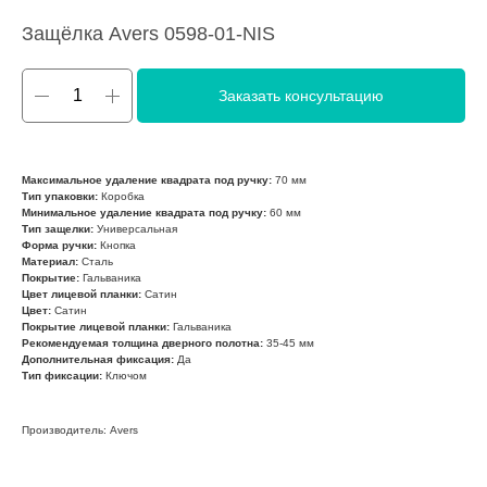
Защёлка Avers 0598-01-NIS
Заказать консультацию
Максимальное удаление квадрата под ручку:
70 мм
Тип упаковки:
Коробка
Минимальное удаление квадрата под ручку:
60 мм
Тип защелки:
Универсальная
Форма ручки:
Кнопка
Материал:
Сталь
Покрытие:
Гальваника
Цвет лицевой планки:
Сатин
Цвет:
Сатин
Покрытие лицевой планки:
Гальваника
Рекомендуемая толщина дверного полотна:
35-45 мм
Дополнительная фиксация:
Да
Тип фиксации:
Ключом
Производитель: Avers