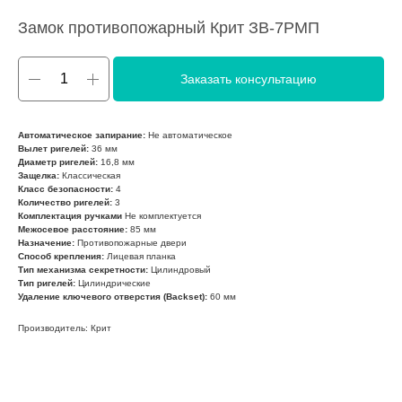
Замок противопожарный Крит ЗВ-7РМП
Заказать консультацию
Автоматическое запирание:
Не автоматическое
Вылет ригелей:
36 мм
Диаметр ригелей:
16,8 мм
Защелка:
Классическая
Класс безопасности:
4
Количество ригелей:
3
Комплектация ручками
Не комплектуется
Межосевое расстояние:
85 мм
Назначение:
Противопожарные двери
Способ крепления:
Лицевая планка
Тип механизма секретности:
Цилиндровый
Тип ригелей:
Цилиндрические
Удаление ключевого отверстия (Backset):
60 мм
Производитель: Крит