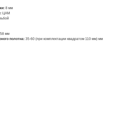
ки:
8 мм
и:
ЦАМ
зьбой
-58 мм
ного полотна:
35-60 (при комплектации квадратом 110 мм) мм