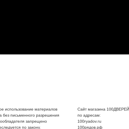
е использование материалов
Сайт магазина 100ДВЕРЕЙ
а без письменного разрешения
по адресам:
вообладателя запрещено
100ryadov.ru
еследуется по закону.
100рядов.рф