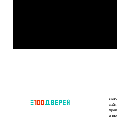
Любо
сайт
пра
и пр