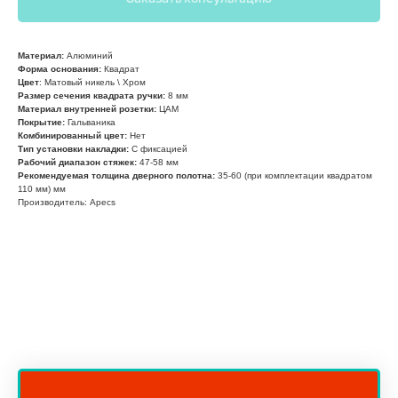
Материал:
Алюминий
Форма основания:
Квадрат
Цвет
: Матовый никель \ Хром
Размер сечения квадрата ручки:
8 мм
Материал внутренней розетки:
ЦАМ
Покрытие:
Гальваника
Комбинированный цвет:
Нет
Тип установки накладки:
С фиксацией
Рабочий диапазон стяжек:
47-58 мм
Рекомендуемая толщина дверного полотна:
35-60 (при комплектации квадратом
110 мм) мм
Производитель: Apecs