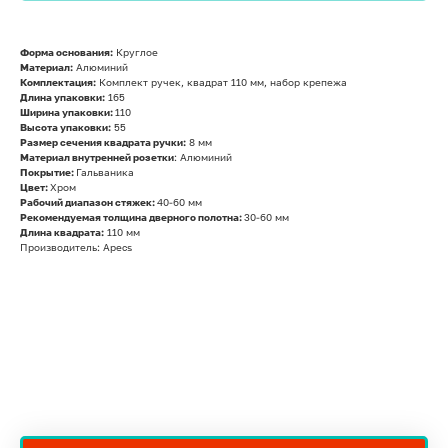
Форма основания:
Круглое
Материал:
Алюминий
Комплектация:
Комплект ручек, квадрат 110 мм, набор крепежа
Длина упаковки:
165
Ширина упаковки:
110
Высота упаковки:
55
Размер сечения квадрата ручки:
8 мм
Материал внутренней розетки
: Алюминий
Покрытие:
Гальваника
Цвет:
Хром
Рабочий диапазон стяжек:
40-60 мм
Рекомендуемая толщина дверного полотна:
30-60 мм
Длина квадрата:
110 мм
Производитель: Apecs