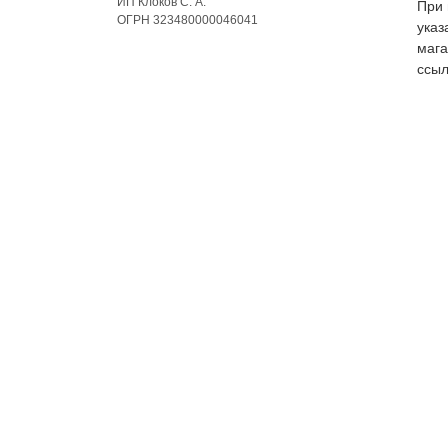
ИП Клоков С. А.
При 
ОГРН 323480000046041
указ
мага
ссыл