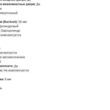
 в межкомнатные двери:
Да
ка
ямоугольный
я (Backset):
30 мм
Цилиндровый
:
Евроцилиндр
комплектуется
м
мплектуется
Не автоматическое
 1
омплекте:
Да
е:
Не комплектуется
ки:
8 мм
ль