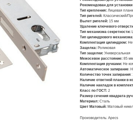
Рекомендован для установки
Тип крепления:
Лицевая план
Тип ригелей:
Классический/Пр
Вылет ригелей:
15 мм
Удаление ключевого отверсти
Тип механизма секретности:
Тип цилиндрового механизма
Комплектация цилиндром:
Не 
Защелка:
Роликовая
Тип защелки:
Универсальная
Межосевое расстояние:
85 м
Комплектация ручками:
Не ко
Автоматическое запирание
: 
Количество точек запирания
:
Наличие ответной планки в к
Наличие накладок в комплект
Класс по ГОСТ:
2
Размер сечения квадрата руч
Материал:
Сталь
Цвет Матовый:
Матовый нике
Производитель: Apecs