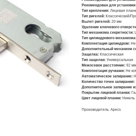
Рекомендован для установки
Тип крепления:
Лицевая план
Тип ригелей:
Классический/Пр
Вылет ригелей:
20 мм
Удаление ключевого отверсти
Тип механизма секретности:
Тип цилиндрового механизма
Комплектация цилиндром:
Не
Дополнительный механизм се
Защелка:
Классическая
Тип защелки:
Универсальная
Межосевое расстояние:
92 м
Комплектация ручками:
Не ко
Автоматическое запирание:
Н
Количество точек запирания:
Дополнительное запирание и
Покрытие лицевой планки:
Га
Цвет лицевой планки:
Никель
Производитель: Apecs