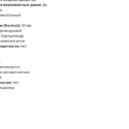
 в межкомнатные двери:
Да
ка
ямоугольный
я (Backset):
30 мм
Цилиндровый
:
Евроцилиндр
 комплектуется
кретности:
Нет
м
мплектуется
е автоматическое
1
знутри:
Нет
льваника