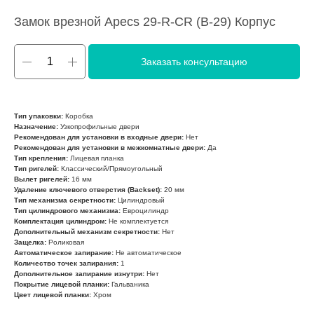
Замок врезной Apecs 29-R-CR (В-29) Корпус
Заказать консультацию
Тип упаковки:
Коробка
Назначение:
Узкопрофильные двери
Рекомендован для установки в входные двери:
Нет
Рекомендован для установки в межкомнатные двери:
Да
Тип крепления:
Лицевая планка
Тип ригелей:
Классический/Прямоугольный
Вылет ригелей:
16 мм
Удаление ключевого отверстия (Backset):
20 мм
Тип механизма секретности:
Цилиндровый
Тип цилиндрового механизма:
Евроцилиндр
Комплектация цилиндром:
Не комплектуется
Дополнительный механизм секретности:
Нет
Защелка:
Роликовая
Автоматическое запирание:
Не автоматическое
Количество точек запирания:
1
Дополнительное запирание изнутри:
Нет
Покрытие лицевой планки:
Гальваника
Цвет лицевой планки:
Хром