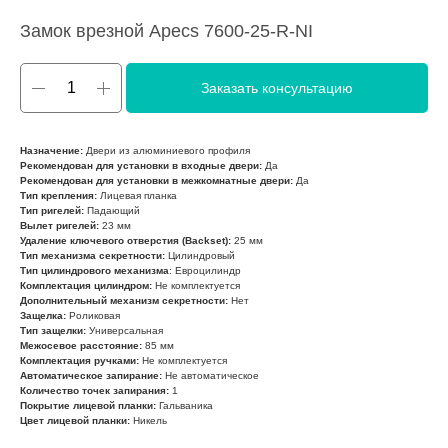
Замок врезной Apecs 7600-25-R-NI
Заказать консультацию
Назначение:
Двери из алюминиевого профиля
Рекомендован для установки в входные двери:
Да
Рекомендован для установки в межкомнатные двери:
Да
Тип крепления:
Лицевая планка
Тип ригелей:
Падающий
Вылет ригелей:
23 мм
Удаление ключевого отверстия (Backset):
25 мм
Тип механизма секретности:
Цилиндровый
Тип цилиндрового механизма
: Евроцилиндр
Комплектация цилиндром:
Не комплектуется
Дополнительный механизм секретности:
Нет
Защелка:
Роликовая
Тип защелки:
Универсальная
Межосевое расстояние:
85 мм
Комплектация ручками:
Не комплектуется
Автоматическое запирание:
Не автоматическое
Количество точек запирания:
1
Покрытие лицевой планки:
Гальваника
Цвет лицевой планки:
Никель