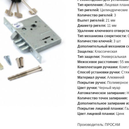
Тип крепления:
Лицевая план
Тип ригелей:
Цилиндрические
Количество ригелей
: 3
Вылет ригелей:
21 мм
Диаметр ригеля:
11 мм
Удаление ключевого отверсти
Тип механизма секретности:
Количество ключей:
3 шт
Дополнительный механизм с
Защелка:
Классическая
Тип защелки:
Универсальная
Межосевое расстояние:
55 м
Комплектация ручками:
Компл
Способ установки ручки:
Стяж
Материал ручки:
Алюминий
Покрытие ручек:
Полимерное
Цвет ручки:
Черный муар
Автоматическое запирание:
Н
Количество точек запирания:
Дополнительное запирание и
Покрытие лицевой планки:
Га
Цвет лицевой планки:
Цинк
Производитель: ПРОСАМ