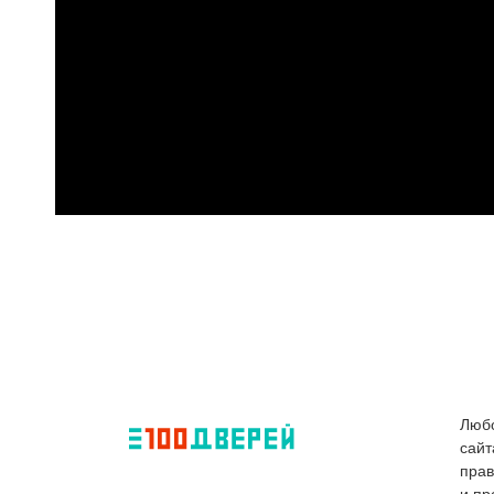
Любо
сайт
пра