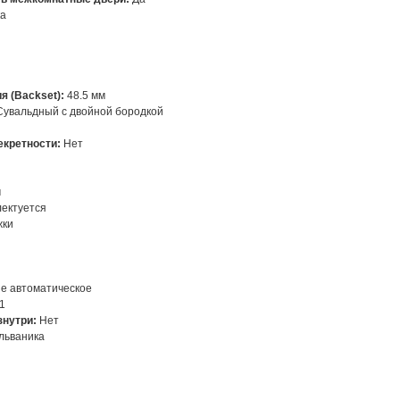
ка
я (Backset):
48.5 мм
Сувальдный с двойной бородкой
екретности:
Нет
м
ектуется
ки
е автоматическое
1
знутри:
Нет
льваника