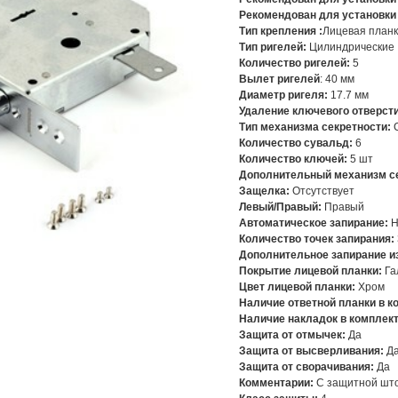
Рекомендован для установки
Тип крепления :
Лицевая план
Тип ригелей:
Цилиндрические
Количество ригелей:
5
Вылет ригелей
: 40 мм
Диаметр ригеля:
17.7 мм
Удаление ключевого отверсти
Тип механизма секретности:
С
Количество сувальд:
6
Количество ключей:
5 шт
Дополнительный механизм се
Защелка:
Отсутствует
Левый/Правый:
Правый
Автоматическое запирание:
Н
Количество точек запирания:
Дополнительное запирание и
Покрытие лицевой планки:
Га
Цвет лицевой планки:
Хром
Наличие ответной планки в к
Наличие накладок в комплек
Защита от отмычек:
Да
Защита от высверливания:
Д
Защита от сворачивания:
Да
Комментарии:
С защитной шт