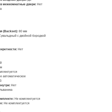
 в межкомнатные двери:
Нет
ка
я (Backset):
80 мм
увальдный с двойной бородкой
екретности:
Нет
ый
мм
мплектуется
е автоматическое
3
знутри:
Нет
льваника
омплекте:
Не комплектуется
е:
Не комплектуется