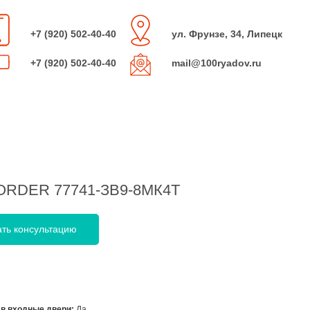
+7 (920) 502-40-40
ул. Фрунзе, 34, Липецк
+7 (920) 502-40-40
mail@100ryadov.ru
BORDER 77741-ЗВ9-8МК4Т
ать консультацию
 в входные двери:
Да