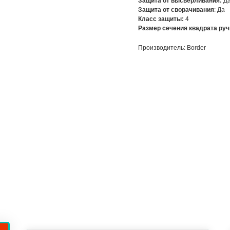
Защита от высверливания:
Д
Защита от сворачивания
: Да
Класс защиты:
4
Размер сечения квадрата руч
Производитель: Border