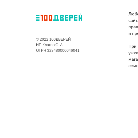
Любо
сайт
пра
и пр
© 2022 100ДВЕРЕЙ
ИП Клоков С. А.
При 
ОГРН 323480000046041
указ
мага
ссыл