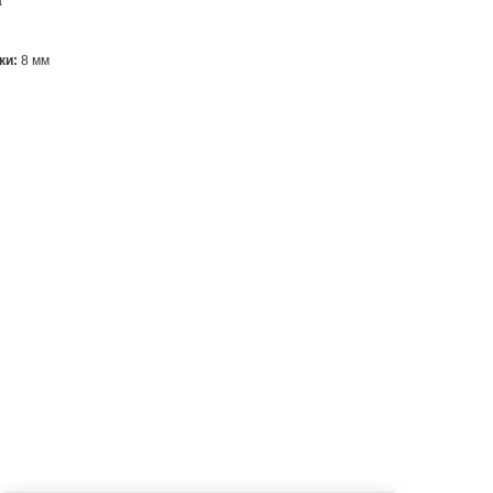
а
ки:
8 мм