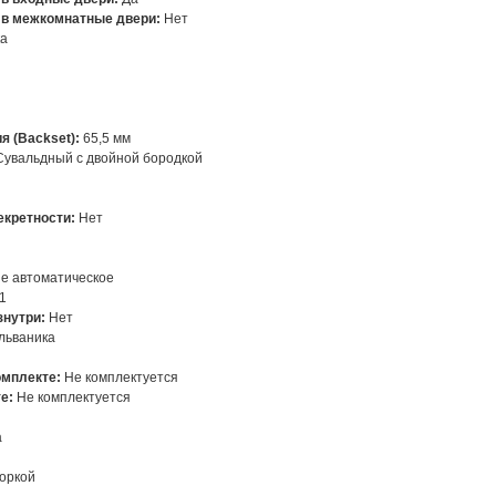
 в межкомнатные двери:
Нет
ка
я (Backset):
65,5 мм
увальдный с двойной бородкой
кретности:
Нет
е автоматическое
1
знутри:
Нет
льваника
омплекте:
Не комплектуется
те:
Не комплектуется
а
оркой