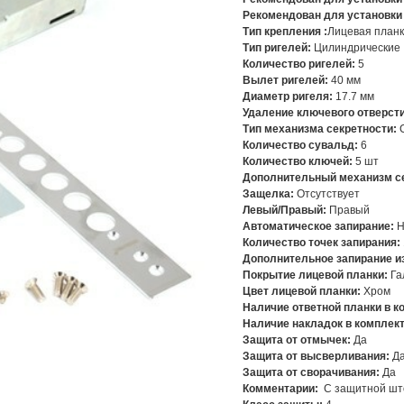
Рекомендован для установки
Тип крепления :
Лицевая план
Тип ригелей:
Цилиндрические
Количество ригелей:
5
Вылет ригелей:
40 мм
Диаметр ригеля:
17.7 мм
Удаление ключевого отверсти
Тип механизма секретности:
С
Количество сувальд:
6
Количество ключей:
5 шт
Дополнительный механизм се
Защелка:
Отсутствует
Левый/Правый:
Правый
Автоматическое запирание:
Н
Количество точек запирания:
Дополнительное запирание и
Покрытие лицевой планки:
Га
Цвет лицевой планки:
Хром
Наличие ответной планки в к
Наличие накладок в комплек
Защита от отмычек:
Да
Защита от высверливания:
Д
Защита от сворачивания:
Да
Комментарии:
С защитной шт