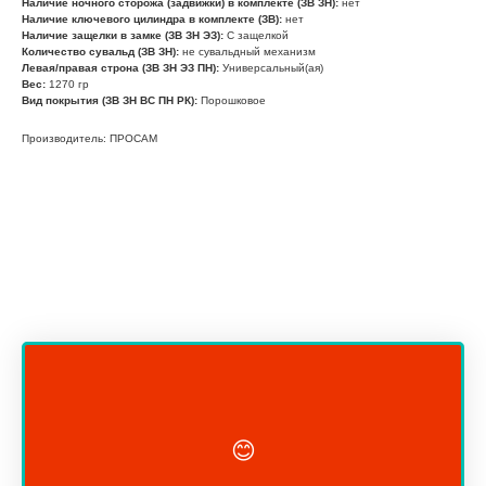
Наличие ночного сторожа (задвижки) в комплекте (ЗВ ЗН):
нет
Наличие ключевого цилиндра в комплекте (ЗВ):
нет
Наличие защелки в замке (ЗВ ЗН ЭЗ):
С защелкой
Количество сувальд (ЗВ ЗН):
не сувальдный механизм
Левая/правая строна (ЗВ ЗН ЭЗ ПН):
Универсальный(ая)
Вес:
1270 гр
Вид покрытия (ЗВ ЗН ВС ПН РК):
Порошковое
Производитель: ПРОСАМ
😊