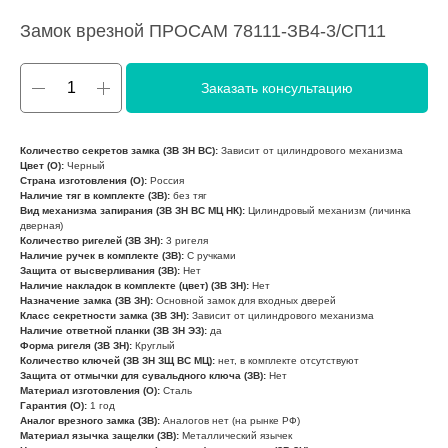
Замок врезной ПРОСАМ 78111-ЗВ4-3/СП11
Заказать консультацию
Количество секретов замка (ЗВ ЗН ВС):
Зависит от цилиндрового механизма
Цвет (О):
Черный
Страна изготовления (О):
Россия
Наличие тяг в комплекте (ЗВ):
без тяг
Вид механизма запирания (ЗВ ЗН ВС МЦ НК):
Цилиндровый механизм (личинка
дверная)
Количество ригелей (ЗВ ЗН):
3 ригеля
Наличие ручек в комплекте (ЗВ):
С ручками
Защита от высверливания (ЗВ):
Нет
Наличие накладок в комплекте (цвет) (ЗВ ЗН):
Нет
Назначение замка (ЗВ ЗН):
Основной замок для входных дверей
Класс секретности замка (ЗВ ЗН):
Зависит от цилиндрового механизма
Наличие ответной планки (ЗВ ЗН ЭЗ):
да
Форма ригеля (ЗВ ЗН):
Круглый
Количество ключей (ЗВ ЗН ЗЩ ВС МЦ):
нет, в комплекте отсутствуют
Защита от отмычки для сувальдного ключа (ЗВ):
Нет
Материал изготовления (О):
Сталь
Гарантия (О):
1 год
Аналог врезного замка (ЗВ):
Аналогов нет (на рынке РФ)
Материал язычка защелки (ЗВ):
Металлический язычек