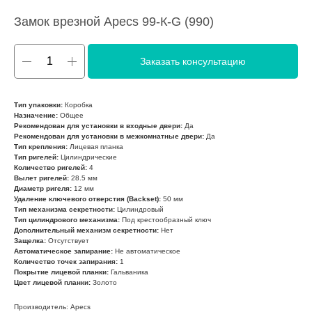
Замок врезной Apecs 99-К-G (990)
Заказать консультацию
Тип упаковки:
Коробка
Назначение:
Общее
Рекомендован для установки в входные двери:
Да
Рекомендован для установки в межкомнатные двери:
Да
Тип крепления:
Лицевая планка
Тип ригелей:
Цилиндрические
Количество ригелей:
4
Вылет ригелей:
28.5 мм
Диаметр ригеля:
12 мм
Удаление ключевого отверстия (Backset):
50 мм
Тип механизма секретности:
Цилиндровый
Тип цилиндрового механизма:
Под крестообразный ключ
Дополнительный механизм секретности:
Нет
Защелка:
Отсутствует
Автоматическое запирание:
Не автоматическое
Количество точек запирания:
1
Покрытие лицевой планки:
Гальваника
Цвет лицевой планки:
Золото
Производитель: Apecs