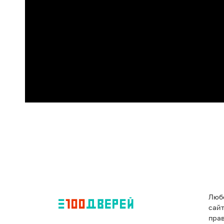
Люб
сай
пра