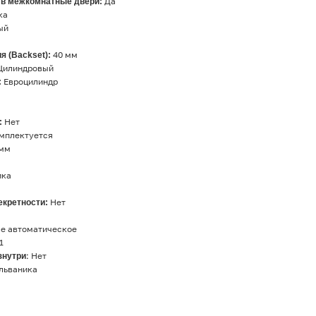
 в межкомнатные двери:
Да
ка
ый
я (Backset):
40 мм
Цилиндровый
:
Евроцилиндр
:
Нет
мплектуется
 мм
ика
екретности:
Нет
е автоматическое
1
знутри
: Нет
льваника