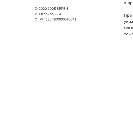
и пр
© 2022 100ДВЕРЕЙ
ИП Клоков С. А.
При
ОГРН 323480000046041
указ
маг
ссыл