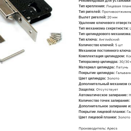
Рекомендован для установки
Тип крепления:
Лицевая план
Тип ригелей:
Противоотжимн
Вылет ригелей:
20 мм
Удаление ключевого отверсти
Тип механизма секретности:
Тип цилиндрового механизма
Тип ключа
: Английский
Количество ключей
: 5 шт
Механизм постоянного ключа
Комплектация цилиндром:
Ко
Типоразмер цилиндра:
30/30
Материал цилиндра:
Латунь
Покрытие цилиндра:
Гальван
Цвет цилиндра:
Золото
Дополнительный механизм с
Защелка
: Отсутствует
Автоматическое запирание:
Н
Количество точек запирания:
Дополнительное запирание и
Покрытие лицевой планки:
Га
Цвет лицевой планки:
Золото
Производитель: Apecs