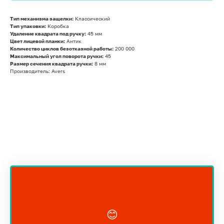
Тип механизма защелки:
Классический
Тип упаковки:
Коробка
Удаление квадрата под ручку:
45 мм
Цвет лицевой планки:
Антик
Количество циклов безотказной работы:
200 000
Максимальный угол поворота ручки:
45
Размер сечения квадрата ручки:
8 мм
Производитель: Avers
😊