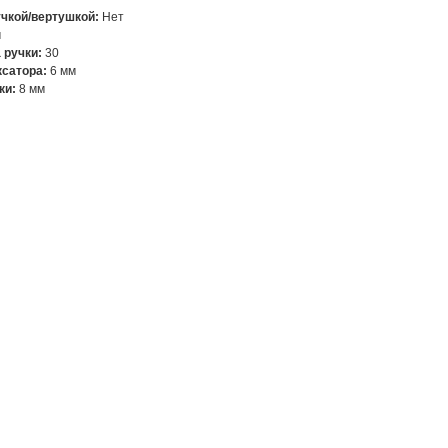
чкой/вертушкой:
Нет
м
 ручки:
30
ксатора:
6 мм
ки:
8 мм