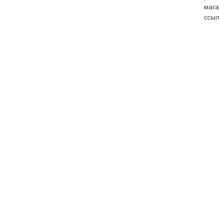
мага
ссыл