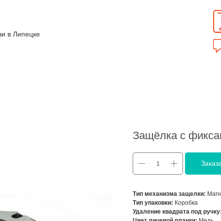
зи в Липецке
Защёлка с фикса
Заказ
Тип механизма защелки:
Магн
Тип упаковки:
Коробка
Удаление квадрата под ручку
Цвет лицевой планки:
Медь