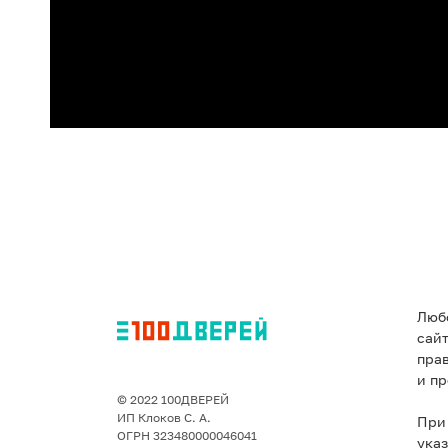
Люб
сай
пра
и пр
© 2022 100ДВЕРЕЙ
ИП Клоков С. А.
При
ОГРН 323480000046041
указ