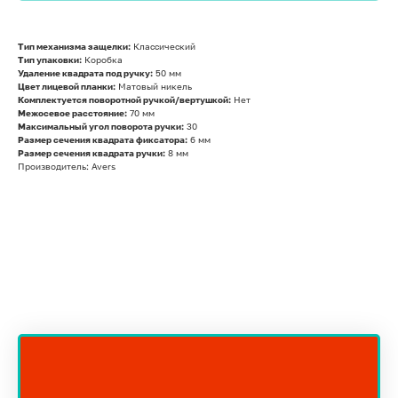
Тип механизма защелки:
Классический
Тип упаковки:
Коробка
Удаление квадрата под ручку:
50 мм
Цвет лицевой планки:
Матовый никель
Комплектуется поворотной ручкой/вертушкой:
Нет
Межосевое расстояние:
70 мм
Максимальный угол поворота ручки:
30
Размер сечения квадрата фиксатора:
6 мм
Размер сечения квадрата ручки:
8 мм
Производитель: Avers