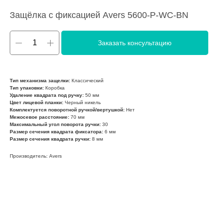
Защёлка с фиксацией Avers 5600-P-WC-BN
Заказать консультацию
Тип механизма защелки:
Классический
Тип упаковки:
Коробка
Удаление квадрата под ручку:
50 мм
Цвет лицевой планки:
Черный никель
Комплектуется поворотной ручкой/вертушкой:
Нет
Межосевое расстояние:
70 мм
Максимальный угол поворота ручки:
30
Размер сечения квадрата фиксатора:
6 мм
Размер сечения квадрата ручки:
8 мм
Производитель: Avers