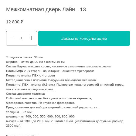
Межкомнатная дверь Лайн - 13
12 800
₽
Заказать консультацию
Толщина полотна: 36 мм.
ширина – от 60 до 90 см с шагом 10 см;
Состав Каркас массива сосны, частичное заполнение массивом сосны.
Плиты МДФ с 2х сторон, на которые наносится фрезеровка
Покрытие пленка ПВХ с 4 сторон
Метод нанесения покрытия: Вакуумная технология без швов.
Покрытие: ПВХ - пленка (0.3 мм.). Полностью покрыты верхний и нижний торец,
что исключает попадание влаги.
Состав дверного полотна:
Отборный массив сосны без сучков и смоляных карманов;
Фрезеровка полотна: Не глубокая фрезеровка.
Предоставляем для выбора широкий размерный ряд полотен:
толщина – 36 мм.;
ширина – от 400, 500, 550, 600, 700, 800, 900
высота – от 1900 до 2000 мм. с шагом 10 мм. (максимально доступный размер
2300 мм.).