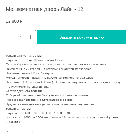
Межкомнатная дверь Лайн - 12
12 800
₽
Заказать консультацию
Толщина полотна: 36 мм.
ширина – от 60 до 90 см с шагом 10 см;
Состав Каркас массива сосны, частичное заполнение массивом сосны.
Плиты МДФ с 2х сторон, на которые наносится фрезеровка
Покрытие пленка ПВХ с 4 сторон
Метод нанесения покрытия: Вакуумная технология без швов.
Покрытие: ПВХ - пленка (0.3 мм.). Полностью покрыты верхний и нижний торец,
что исключает попадание влаги.
Состав дверного полотна:
Отборный массив сосны без сучков и смоляных карманов;
Фрезеровка полотна: Не глубокая фрезеровка.
Предоставляем для выбора широкий размерный ряд полотен:
толщина – 36 мм.;
ширина – от 400, 500, 550, 600, 700, 800, 900
высота – от 1900 до 2000 мм. с шагом 10 мм. (максимально доступный размер
2300 мм.).