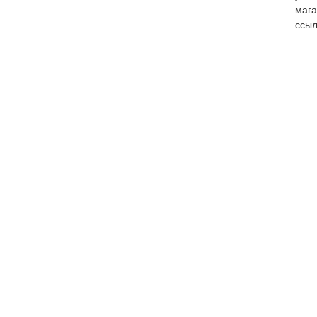
мага
ссыл