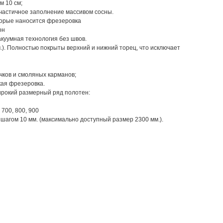
м 10 см;
 частичное заполнение массивом сосны.
торые наносится фрезеровка
он
куумная технология без швов.
м.). Полностью покрыты верхний и нижний торец, что исключает
чков и смоляных карманов;
кая фрезеровка.
рокий размерный ряд полотен:
 700, 800, 900
с шагом 10 мм. (максимально доступный размер 2300 мм.).