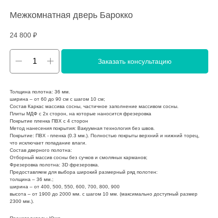
Межкомнатная дверь Барокко
24 800
₽
Заказать консультацию
Толщина полотна: 36 мм.
ширина – от 60 до 90 см с шагом 10 см;
Состав Каркас массива сосны, частичное заполнение массивом сосны.
Плиты МДФ с 2х сторон, на которые наносится фрезеровка
Покрытие пленка ПВХ с 4 сторон
Метод нанесения покрытия: Вакуумная технология без швов.
Покрытие: ПВХ - пленка (0.3 мм.). Полностью покрыты верхний и нижний торец,
что исключает попадание влаги.
Состав дверного полотна:
Отборный массив сосны без сучков и смоляных карманов;
Фрезеровка полотна: 3D фрезеровка.
Предоставляем для выбора широкий размерный ряд полотен:
толщина – 36 мм.;
ширина – от 400, 500, 550, 600, 700, 800, 900
высота – от 1900 до 2000 мм. с шагом 10 мм. (максимально доступный размер
2300 мм.).