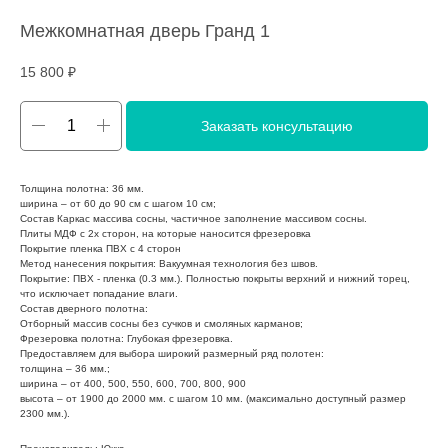
Межкомнатная дверь Гранд 1
15 800
₽
Заказать консультацию
Толщина полотна: 36 мм.
ширина – от 60 до 90 см с шагом 10 см;
Состав Каркас массива сосны, частичное заполнение массивом сосны.
Плиты МДФ с 2х сторон, на которые наносится фрезеровка
Покрытие пленка ПВХ с 4 сторон
Метод нанесения покрытия: Вакуумная технология без швов.
Покрытие: ПВХ - пленка (0.3 мм.). Полностью покрыты верхний и нижний торец,
что исключает попадание влаги.
Состав дверного полотна:
Отборный массив сосны без сучков и смоляных карманов;
Фрезеровка полотна: Глубокая фрезеровка.
Предоставляем для выбора широкий размерный ряд полотен:
толщина – 36 мм.;
ширина – от 400, 500, 550, 600, 700, 800, 900
высота – от 1900 до 2000 мм. с шагом 10 мм. (максимально доступный размер
2300 мм.).