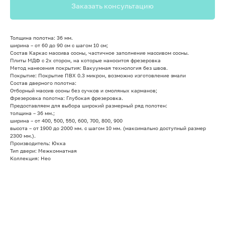
Заказать консультацию
Толщина полотна: 36 мм.
ширина – от 60 до 90 см с шагом 10 см;
Состав Каркас массива сосны, частичное заполнение массивом сосны.
Плиты МДФ с 2х сторон, на которые наносится фрезеровка
Метод нанесения покрытия: Вакуумная технология без швов.
Покрытие: Покрытие ПВХ 0.3 микрон, возможно изготовление эмали
Состав дверного полотна:
Отборный массив сосны без сучков и смоляных карманов;
Фрезеровка полотна: Глубокая фрезеровка.
Предоставляем для выбора широкий размерный ряд полотен:
толщина – 36 мм.;
ширина – от 400, 500, 550, 600, 700, 800, 900
высота – от 1900 до 2000 мм. с шагом 10 мм. (максимально доступный размер
2300 мм.).
Производитель: Юкка
Тип двери: Межкомнатная
Коллекция: Нео