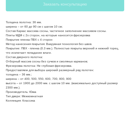
Заказать консультацию
Толщина полотна: 36 мм.
ширина – от 60 до 90 см с шагом 10 см;
Состав Каркас массива сосны, частичное заполнение массивом сосны.
Плиты МДФ с 2х сторон, на которые наносится фрезеровка
Покрытие пленка ПВХ с 4 сторон
Метод нанесения покрытия: Вакуумная технология без швов.
Покрытие: ПВХ - пленка (0.3 мм.). Полностью покрыты верхний и нижний торец,
что исключает попадание влаги.
Состав дверного полотна:
Отборный массив сосны без сучков и смоляных карманов;
Фрезеровка полотна: Не глубокая фрезеровка.
Предоставляем для выбора широкий размерный ряд полотен:
толщина – 36 мм.;
ширина – от 400, 500, 550, 600, 700, 800, 900
высота – от 1900 до 2000 мм. с шагом 10 мм. (максимально доступный размер
2300 мм.).
Производитель: Юкка
Тип двери: Межкомнатная
Коллекция: Классика